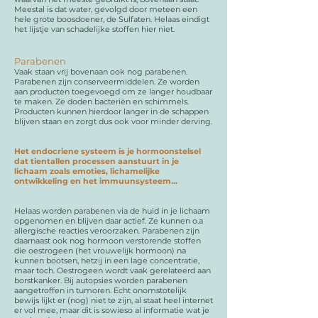
Meestal is dat water, gevolgd door meteen een
hele grote boosdoener, de Sulfaten. Helaas eindigt
het lijstje van schadelijke stoffen hier niet.
Parabenen
Vaak staan vrij bovenaan ook nog parabenen.
Parabenen zijn conserveermiddelen. Ze worden
aan producten toegevoegd om ze langer houdbaar
te maken. Ze doden bacteriën en schimmels.
Producten kunnen hierdoor langer in de schappen
blijven staan en zorgt dus ook voor minder derving.
Het endocriene systeem is je hormoonstelsel
dat tientallen processen aanstuurt in je
lichaam zoals emoties, lichamelijke
ontwikkeling en het immuunsysteem...
Helaas worden parabenen via de huid in je lichaam
opgenomen en blijven daar actief. Ze kunnen o.a
allergische reacties veroorzaken. Parabenen zijn
daarnaast ook nog hormoon verstorende stoffen
die oestrogeen (het vrouwelijk hormoon) na
kunnen bootsen, hetzij in een lage concentratie,
maar toch. Oestrogeen wordt vaak gerelateerd aan
borstkanker. Bij autopsies worden parabenen
aangetroffen in tumoren. Echt onomstotelijk
bewijs lijkt er (nog) niet te zijn, al staat heel internet
er vol mee, maar dit is sowieso al informatie wat je