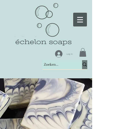
échelon soaps
Log In