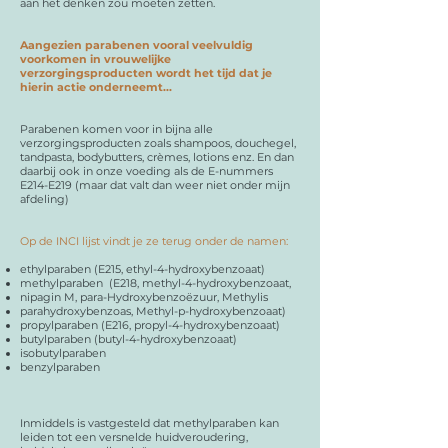
aan het denken zou moeten zetten.
Aangezien parabenen vooral veelvuldig
voorkomen in vrouwelijke
verzorgingsproducten wordt het tijd dat je
hierin actie onderneemt...
Parabenen komen voor in bijna alle
verzorgingsproducten zoals shampoos, douchegel,
tandpasta, bodybutters, crèmes, lotions enz. En dan
daarbij ook in onze voeding als de E-nummers
E214-E219 (maar dat valt dan weer niet onder mijn
afdeling)
Op de INCI lijst vindt je ze terug onder de namen:
ethylparaben (E215, ethyl-4-hydroxybenzoaat)
methylparaben (E218, methyl-4-hydroxybenzoaat,
nipagin M, para-Hydroxybenzoëzuur, Methylis
parahydroxybenzoas, Methyl-p-hydroxybenzoaat)
propylparaben (E216, propyl-4-hydroxybenzoaat)
butylparaben (butyl-4-hydroxybenzoaat)
isobutylparaben
benzylparaben
Inmiddels is vastgesteld dat methylparaben kan
leiden tot een versnelde huidveroudering,