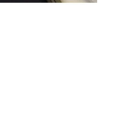
openingstijden
woensdag
11.00 - 18.00
uur
donderdag
11.00 - 18.00
uur
zaterdag
11.00 - 18.00
uur
Door omstandigheden kunnen de
openingstijden afwijken. Wil je zeker weten
of de winkel geopend is, graag een Whatsapp