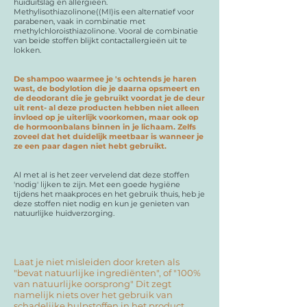
huiduitslag en allergieën.
Methylisothiazolinone((MI)is een alternatief voor
parabenen, vaak in combinatie met
methylchloroisthiazolinone. Vooral de combinatie
van beide stoffen blijkt contactallergieën uit te
lokken.
De shampoo waarmee je 's ochtends je haren
wast, de bodylotion die je daarna opsmeert en
de deodorant die je gebruikt voordat je de deur
uit rent- al deze producten hebben niet alleen
invloed op je uiterlijk voorkomen, maar ook op
de hormoonbalans binnen in je lichaam. Zelfs
zoveel dat het duidelijk meetbaar is wanneer je
ze een paar dagen niet hebt gebruikt.
Al met al is het zeer vervelend dat deze stoffen
'nodig' lijken te zijn. Met een goede hygiëne
tijdens het maakproces en het gebruik thuis, heb je
deze stoffen niet nodig en kun je genieten van
natuurlijke huidverzorging.
Laat je niet misleiden door kreten als
"bevat natuurlijke ingrediënten", of "100%
van natuurlijke oorsprong" Dit zegt
namelijk niets over het gebruik van
schadelijke hulpstoffen in het product.