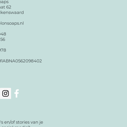
oaps
aat 62
lkenswaard
lonsoaps.nl
048
156
978
91ABNA0562098402
o's en/of stories van je