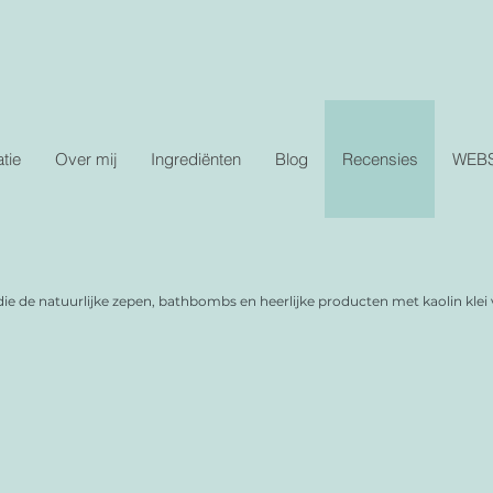
tie
Over mij
Ingrediënten
Blog
Recensies
WEB
die de natuurlijke zepen, bathbombs en heerlijke producten met kaolin kle