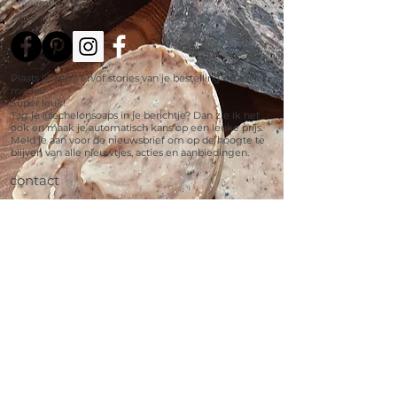
kennisbank
Plaats jij foto's en/of stories van je bestelling op social
media?
Super leuk!
Tag je @echelonsoaps in je berichtje? Dan zie ik het
ook en maak je automatisch kans op een leuke prijs.
Meld je aan voor de nieuwsbrief om op de hoogte te
blijven van alle nieuwtjes, acties en aanbiedingen.
contact
Échelon Soaps
Bakkerstraat 62
5554EE Valkenswaard
info@echelonsoaps.nl
06-22699048
040-7802156
KVK:
17120978
BANK: NL91ABNA0562098402
gratis member worden
schrijf je in voor de nieuwsbrief, blijf op de hoogte en