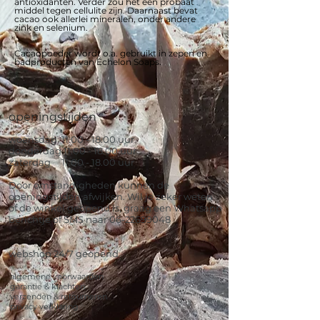
antioxidanten. Verder zou het een probaat
middel tegen cellulite zijn. Daarnaast bevat
cacao ook allerlei mineralen, onder andere
zink en selenium.
Cacaopoeder wordt o.a. gebruikt in zepen en
badproducten van Échelon Soaps.
openingstijden
woensdag
11.00 - 18.00
uur
donderdag
11.00 - 18.00
uur
zaterdag
11.00 - 18.00
uur
Door omstandigheden kunnen de
openingstijden afwijken. Wil je zeker weten
of de winkel geopend is, graag een Whatsapp
berichtje of SMS naar 06-22699048
webshop 24/7 geopend
algemene voorwaarden
garantie & klachten
verzenden & retourneren
privacy verklaring