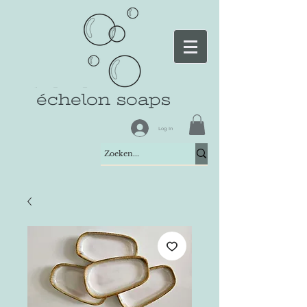
échelon soaps
Log In