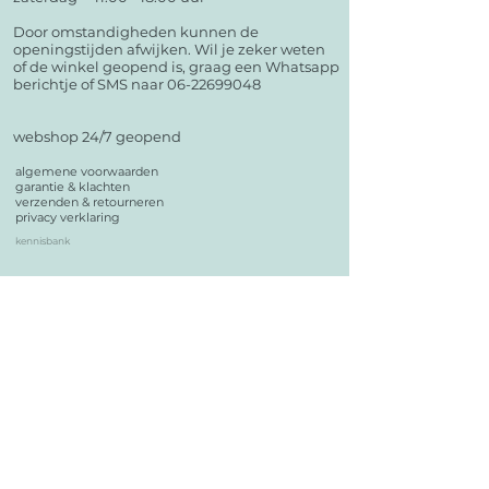
Door omstandigheden kunnen de
openingstijden afwijken. Wil je zeker weten
of de winkel geopend is, graag een Whatsapp
berichtje of SMS naar 06-22699048
webshop 24/7 geopend
algemene voorwaarden
garantie & klachten
verzenden & retourneren
privacy verklaring
kennisbank
Plaats jij foto's en/of stories van je bestelling op social
media?
Super leuk!
Tag je @echelonsoaps in je berichtje? Dan zie ik het
ook en maak je automatisch kans op een leuke prijs.
Meld je aan voor de nieuwsbrief om op de hoogte te
blijven van alle nieuwtjes, acties en aanbiedingen.
contact