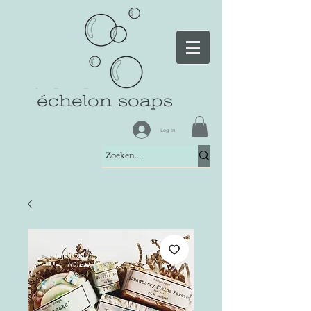
échelon soaps
Log In