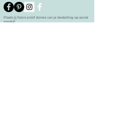
Plaats jij foto's en/of stories van je bestelling op social
media?
Super leuk!
Tag je @echelonsoaps in je berichtje? Dan zie ik het
ook en maak je automatisch kans op een leuke prijs.
Meld je aan voor de nieuwsbrief om op de hoogte te
blijven van alle nieuwtjes, acties en aanbiedingen.
contact
Échelon Soaps
Bakkerstraat 62
5554EE Valkenswaard
info@echelonsoaps.nl
06-22699048
040-7802156
KVK:
17120978
BANK: NL91ABNA0562098402
gratis member worden
schrijf je in voor de nieuwsbrief, blijf op de hoogte en
ontvang speciale member-only acties