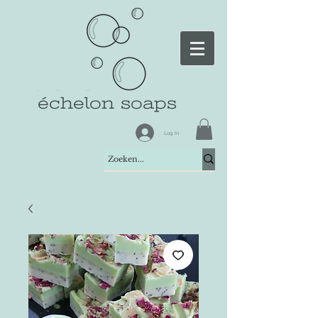
échelon soaps
Log In