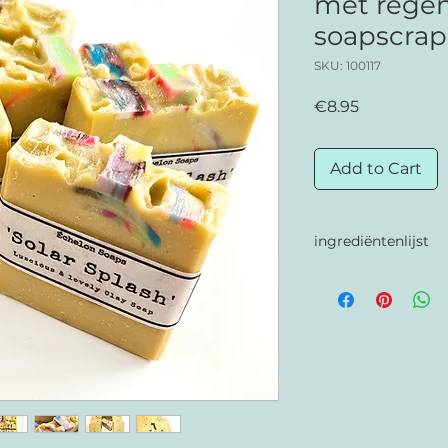
met rege
soapscrap
SKU: 100117
Price
€8.95
Add to Cart
ingrediëntenlijst
Ingredients: Sodiu
Sodium castorate,
butterate, Sodium 
lactate, Sodium pe
somniferum seed, t
77891, Synthetic Fl
Tin Oxide, Limonene,
77007, CI 45410, CI