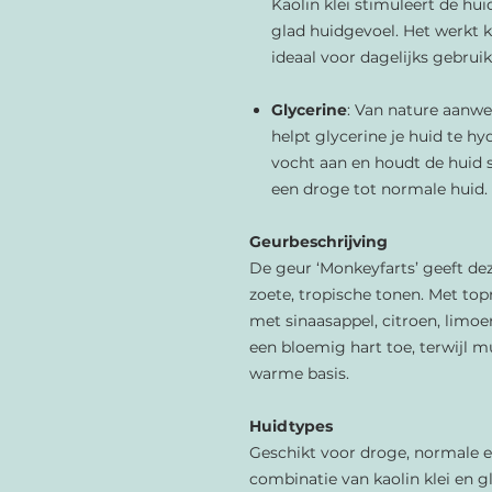
Kaolin klei stimuleert de hu
glad huidgevoel. Het werkt 
ideaal voor dagelijks gebruik
Glycerine
: Van nature aanwe
helpt glycerine je huid te hy
vocht aan en houdt de huid 
een droge tot normale huid.
Geurbeschrijving
De geur ‘Monkeyfarts’ geeft dez
zoete, tropische tonen. Met to
met sinaasappel, citroen, limoe
een bloemig hart toe, terwijl m
warme basis.
Huidtypes
Geschikt voor droge, normale e
combinatie van kaolin klei en g