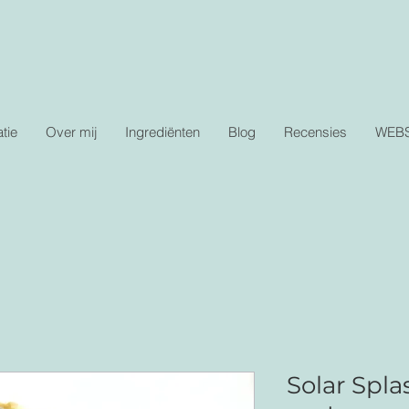
tie
Over mij
Ingrediënten
Blog
Recensies
WEB
Solar Spla