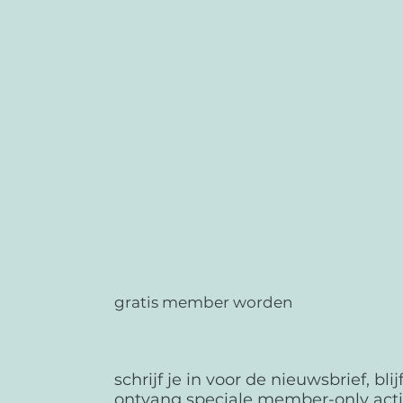
gratis member worden
schrijf je in voor de nieuwsbrief, bl
ontvang speciale member-only act