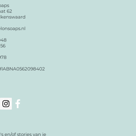
oaps
aat 62
lkenswaard
lonsoaps.nl
048
156
978
91ABNA0562098402
o's en/of stories van je