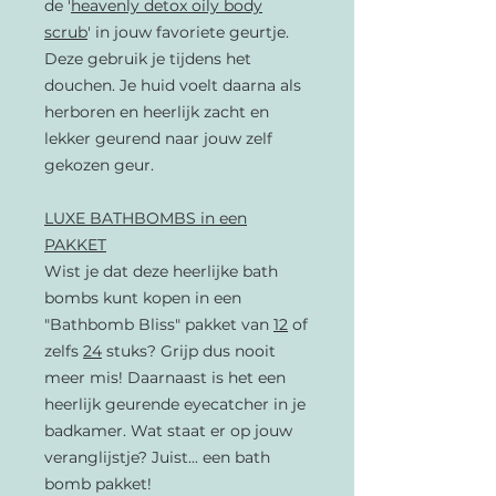
de '
heavenly detox oily body
scrub
' in jouw favoriete geurtje.
Deze gebruik je tijdens het
douchen. Je huid voelt daarna als
herboren en heerlijk zacht en
lekker geurend naar jouw zelf
gekozen geur.
LUXE BATHBOMBS in een
PAKKET
Wist je dat deze heerlijke bath
bombs kunt kopen in een
"Bathbomb Bliss" pakket van
12
of
zelfs
24
stuks?
Grijp dus nooit
meer mis! Daarnaast is het een
heerlijk geurende eyecatcher in je
badkamer. Wat staat er op jouw
veranglijstje? Juist... een bath
bomb pakket!