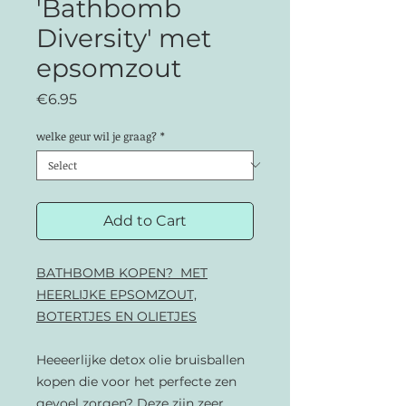
'Bathbomb
Diversity' met
epsomzout
Price
€6.95
welke geur wil je graag?
*
Add to Cart
BATHBOMB KOPEN? MET
HEERLIJKE EPSOMZOUT,
BOTERTJES EN OLIETJES
Heeeerlijke detox olie bruisballen
kopen die voor het perfecte zen
gevoel zorgen? Deze zijn zeer