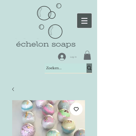
échelon soaps
Log In