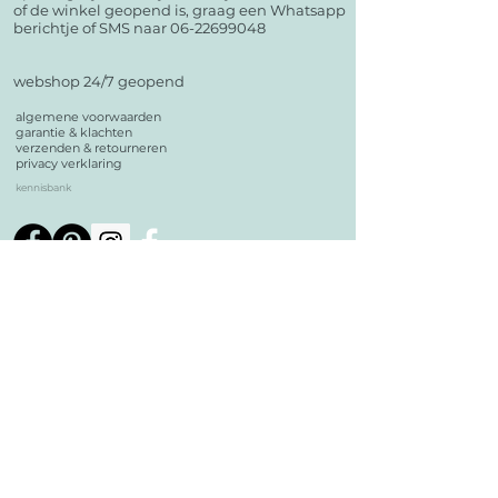
of de winkel geopend is, graag een Whatsapp
berichtje of SMS naar 06-22699048
webshop 24/7 geopend
algemene voorwaarden
garantie & klachten
verzenden & retourneren
privacy verklaring
kennisbank
Plaats jij foto's en/of stories van je bestelling op social
media?
Super leuk!
Tag je @echelonsoaps in je berichtje? Dan zie ik het
ook en maak je automatisch kans op een leuke prijs.
Meld je aan voor de nieuwsbrief om op de hoogte te
blijven van alle nieuwtjes, acties en aanbiedingen.
contact
Échelon Soaps
Bakkerstraat 62
5554EE Valkenswaard