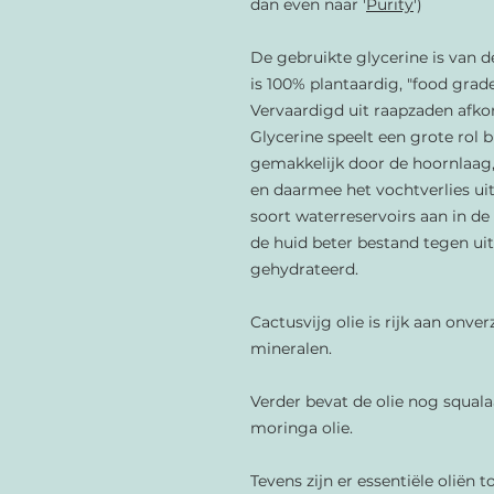
dan even naar '
Purity
')
De gebruikte glycerine is van
is 100% plantaardig, "food grad
Vervaardigd uit raapzaden afkom
Glycerine speelt een grote rol b
gemakkelijk door de hoornlaag,
en daarmee het vochtverlies ui
soort waterreservoirs aan in de
de huid beter bestand tegen uit
gehydrateerd.
Cactusvijg olie is rijk aan onve
mineralen.
Verder bevat de olie nog
squala
moringa olie.
Tevens zijn er essentiële oliën 