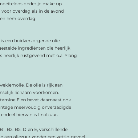
 moeiteloos onder je make-up
 voor overdag als in de avond
ken hem overdag.
is een
huidverzorgende olie
stelde ingrediënten die heerlijk
s heerlijk rustgevend met o.a. Ylang
ekiemolie. De olie is rijk aan
nselijk lichaam voorkomen.
vitamine E en bevat daarnaast ook
rcentage meervoudig onverzadigde
endeel hiervan is linolzuur.
1, B2, B5, D en E, verschillende
e aan oliezuur zonder een vettig gevoel