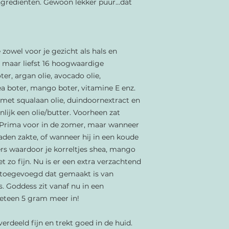
grediënten. Gewoon lekker puur...dat
e zowel voor je gezicht als hals en
t maar liefst 16 hoogwaardige
ter, argan olie, avocado olie,
hea boter, mango boter, vitamine E enz.
 met squalaan olie, duindoornextract en
enlijk een olie/butter. Voorheen zat
. Prima voor in de zomer, maar wanneer
den zakte, of wanneer hij in een koude
rs waardoor je korreltjes shea, mango
et zo fijn. Nu is er een extra verzachtend
 toegevoegd dat gemaakt is van
us. Goddess zit vanaf nu in een
meteen 5 gram meer in!
verdeeld fijn en trekt goed in de huid.