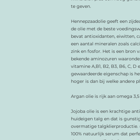
te geven.
Hennepzaadolie geeft een zijd
de olie met de beste voedingswa
bevat antioxidanten, eiwitten, ca
een aantal mineralen zoals calc
zink en fosfor. Het is een bron 
bekende aminozuren waaronder 
vitamine A,B1, B2, B3, B6, C, D
gewaardeerde eigenschap is het
hoger is dan bij welke andere pl
Argan olie is rijk aan omega 3,
Jojoba olie is een krachtige ant
huideigen talg en dat is gunsti
overmatige talgklierproductie. 
100% natuurlijk serum dat perfec