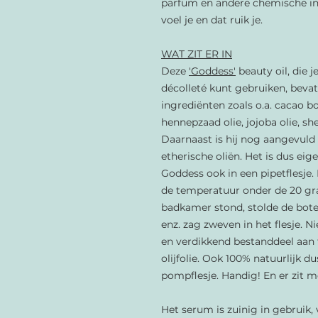
parfum en andere chemische in
voel je en dat ruik je.
WAT ZIT ER IN
Deze
'Goddess'
beauty oil, die j
décolleté kunt gebruiken, beva
ingrediënten zoals o.a. cacao bo
hennepzaad olie, jojoba olie, s
Daarnaast is hij nog aangevuld
etherische oliën. Het is dus eig
Goddess ook in een pipetflesje
de temperatuur onder de 20 gra
badkamer stond, stolde de bote
enz. zag zweven in het flesje. Ni
en verdikkend bestanddeel aan
olijfolie. Ook 100% natuurlijk d
pompflesje. Handig! En er zit 
Het serum is zuinig in gebruik, 