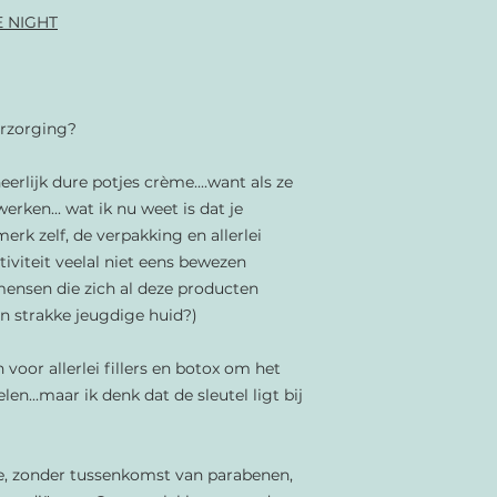
ylang essential oi
 NIGHT
Hippophae Rhamnoi
(geranium essentia
pelargonium asperu
(kamille essential o
olie), lavendula ang
oil) serrata, lavend
olie), Rosa damasce
essential oil)
erzorging?
erlijk dure potjes crème....want als ze
erken... wat ik nu weet is dat je
erk zelf, de verpakking en allerlei
tiviteit veelal niet eens bewezen
ensen die zich al deze producten
n strakke jeugdige huid?)
n voor allerlei fillers en botox om het
en...maar ik denk dat de sleutel ligt bij
e, zonder tussenkomst van parabenen,