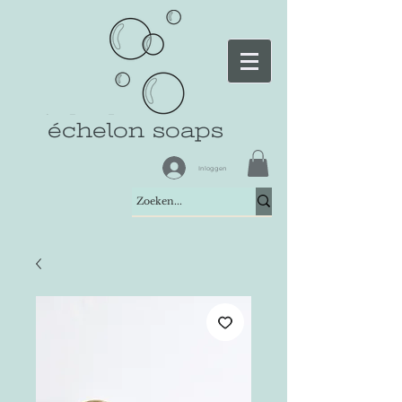
échelon soaps
Inloggen