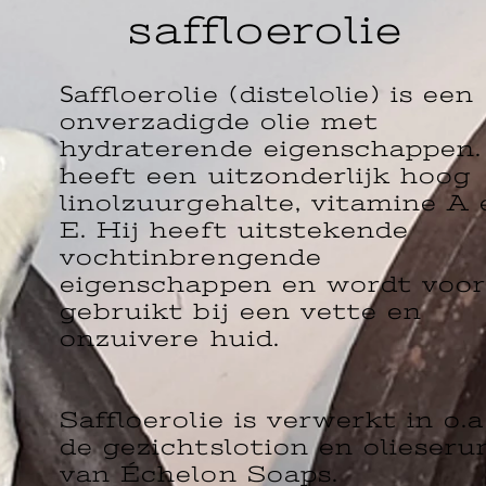
saffloerolie
S
affloerolie (distelolie) is een
onverzadigde olie met
hydraterende eigenschappen.
heeft een uitzonderlijk hoog
linolzuurgehalte, vitamine A 
E. Hij heeft uitstekende
vochtinbrengende
eigenschappen en wordt voor
gebruikt bij een vette en
onzuivere huid.
Saffloerolie is verwerkt in o.a
de gezichtslotion en olieser
van Échelon Soaps.