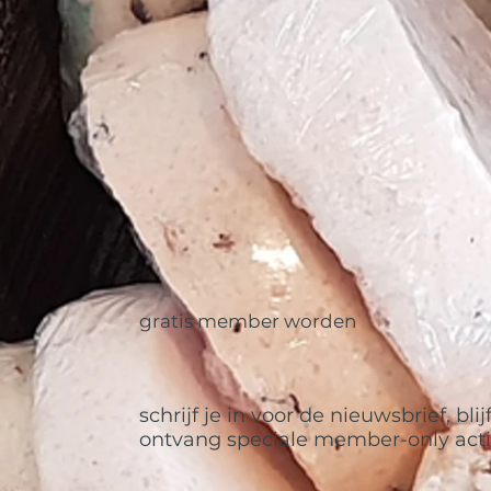
gratis member worden
schrijf je in voor de nieuwsbrief, bl
ontvang speciale member-only act