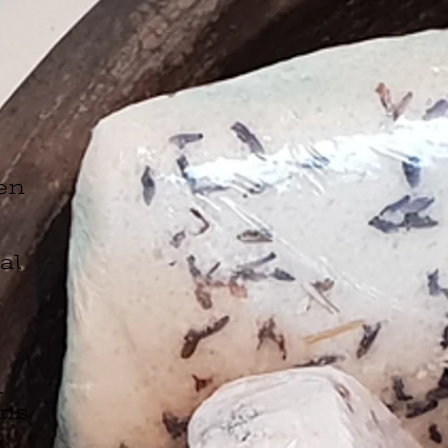
en
al
.
ums