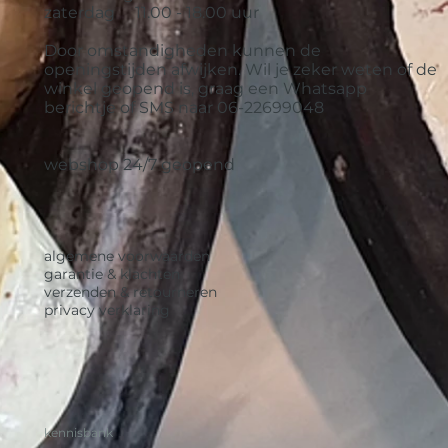
zaterdag 11.00 - 18.00 uur
Door omstandigheden kunnen de
openingstijden afwijken. Wil je zeker weten of de
winkel geopend is, graag een Whatsapp
berichtje of SMS naar 06-22699048
webshop 24/7 geopend
algemene voorwaarden
garantie & klachten
verzenden & retourneren
privacy verklaring
kennisbank