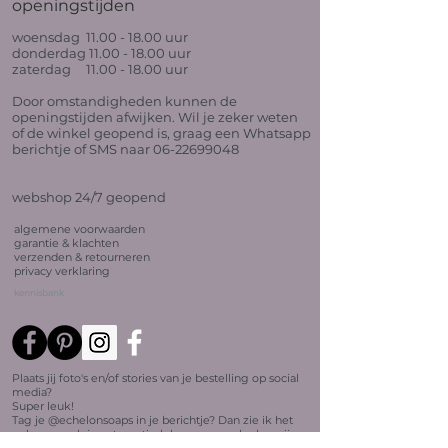
openingstijden
woensdag
11.00 - 18.00
uur
donderdag
11.00 - 18.00
uur
zaterdag
11.00 - 18.00
uur
Door omstandigheden kunnen de
openingstijden afwijken. Wil je zeker weten
of de winkel geopend is, graag een Whatsapp
berichtje of SMS naar 06-22699048
webshop 24/7 geopend
algemene voorwaarden
garantie & klachten
verzenden & retourneren
privacy verklaring
kennisbank
Plaats jij foto's en/of stories van je bestelling op social
media?
Super leuk!
Tag je @echelonsoaps in je berichtje? Dan zie ik het
ook en maak je automatisch kans op een leuke prijs.
Meld je aan voor de nieuwsbrief om op de hoogte te