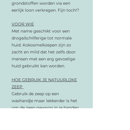
grondstoffen worden via een
eerlijk loon verkregen. Fijn toch!?
VOOR WIE
Met name geschikt voor een
droge/schilferige tot normale
huid. Kokosmelkzepen zijn zo
zacht en mild dat het zelfs door
mensen met een erg gevoelige
huid gebruikt kan worden.
HOE GEBRUIK JE NATUURLIJKE
ZEEP
Gebruik de zeep op een
washandje maar lekkerder is het
om de zeep gewoon in je handen
over je lichaam te wrijven en af te
spoelen. Naast de werking van de
kokosmelk zullen glycerine en het